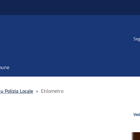
Seg
omune
 Polizia Locale
>
Etilometro
Ved