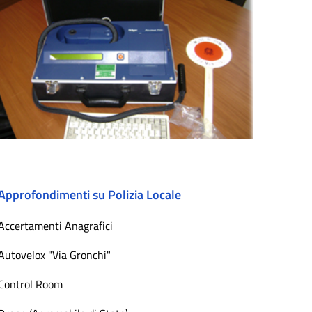
Approfondimenti su Polizia Locale
Accertamenti Anagrafici
Autovelox "Via Gronchi"
Control Room