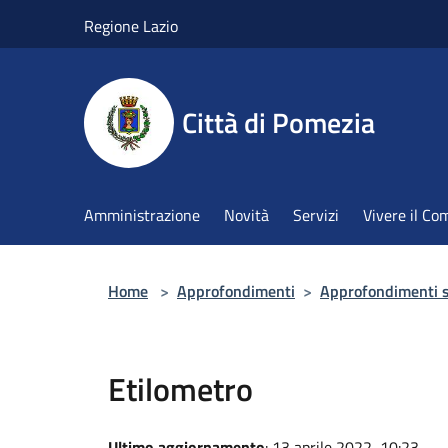
Salta al contenuto principale
Regione Lazio
Città di Pomezia
Amministrazione
Novità
Servizi
Vivere il C
Home
>
Approfondimenti
>
Approfondimenti su
Etilometro
Ultimo aggiornamento
: 13 aprile 2022, 10:23