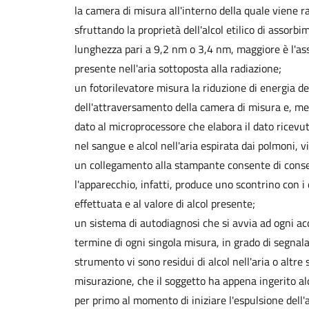
la camera di misura all'interno della quale viene ra
sfruttando la proprietà dell'alcol etilico di assorbi
lunghezza pari a 9,2 nm o 3,4 nm, maggiore è l'ass
presente nell'aria sottoposta alla radiazione;
un fotorilevatore misura la riduzione di energia del
dell'attraversamento della camera di misura e, med
dato al microprocessore che elabora il dato ricevut
nel sangue e alcol nell'aria espirata dai polmoni, v
un collegamento alla stampante consente di conser
l'apparecchio, infatti, produce uno scontrino con i da
effettuata e al valore di alcol presente;
un sistema di autodiagnosi che si avvia ad ogni acc
termine di ogni singola misura, in grado di segnala
strumento vi sono residui di alcol nell'aria o altre
misurazione, che il soggetto ha appena ingerito al
per primo al momento di iniziare l'espulsione dell'a