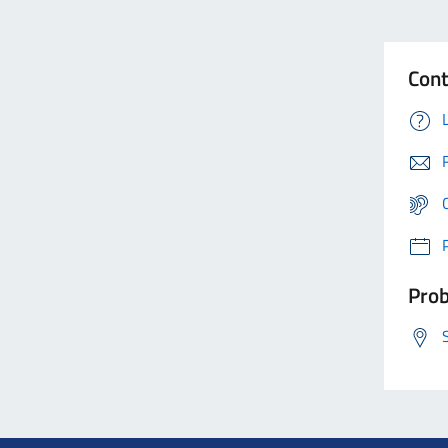
Cont
Prob