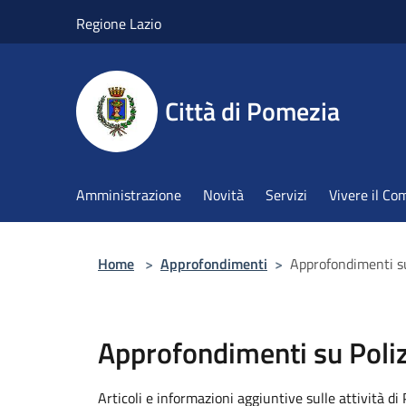
Salta al contenuto principale
Regione Lazio
Città di Pomezia
Amministrazione
Novità
Servizi
Vivere il C
Home
>
Approfondimenti
>
Approfondimenti su
Approfondimenti su Poliz
Articoli e informazioni aggiuntive sulle attività di 