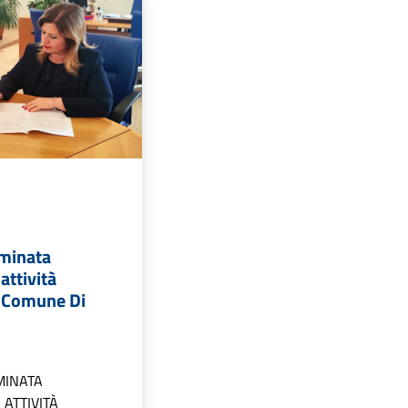
minata
attività
l Comune Di
MINATA
ATTIVITÀ