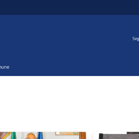
Seg
omune