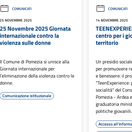
COMUNICATI
COMUNICATI
25 NOVEMBRE 2025
14 NOVEMBRE 2025
25 Novembre 2025 Giornata
TEENEXPERIEN
internazionale contro la
centro per i gi
violenza sulle donne
territorio
Il Comune di Pomezia si unisce alla
Un presidio social
Giornata internazionale per
per promuovere re
l’eliminazione della violenza contro le
e benessere: il pr
donne.
"TeenExperience: p
socialità" del Con
Comunicazione istituzionale
Pomezia - Ardea e
graduatoria minist
politiche giovanili.
Accesso all'inform