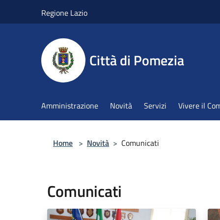
Salta al contenuto principale
Regione Lazio
Città di Pomezia
Amministrazione
Novità
Servizi
Vivere il C
Home
>
Novità
>
Comunicati
Comunicati