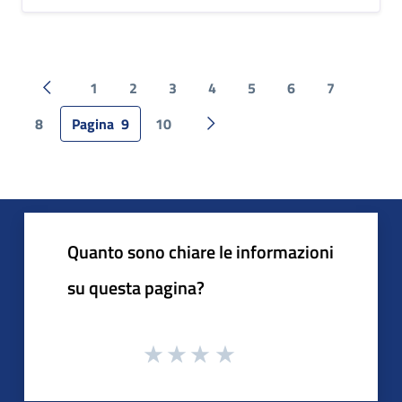
1
2
3
4
5
6
7
Pagina precedente
8
Pagina
9
10
Pagina successiva
Quanto sono chiare le informazioni
su questa pagina?