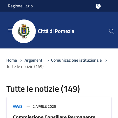
Salta al contenuto principale
Regione Lazio
Città di Pomezia
Home
>
Argomenti
>
Comunicazione istituzionale
>
Tutte le notizie (149)
Tutte le notizie (149)
AVVISI
2 APRILE 2025
Commissione Consiliare Permanente