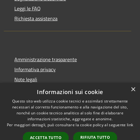
Leggi le FAQ
Richiesta assistenza
Amministrazione trasparente
Informativa privacy
Note legali
×
Dichiarazione di accessibilità
Informazioni sui cookie
Questo sito web utilizza cookie tecnici e assimilati strettamente
necessari al corretto funzionamento e alla navigazione del sito,
nonché un cookie tecnico analitico al solo fine di elaborare
informazioni statistiche, aggregate e anonime.
RSS
Copyright © 2026 • Città di
Per maggiori dettagli, può consultare la cookie policy al seguente
link
Accessibilità
Pomezia • Powered by
Privacy
Municipium
Accesso
•
RIFIUTA TUTTO
ACCETTA TUTTO