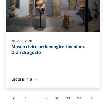
28 LUGLIO 2020
Museo civico archeologico Lavinium.
Orari di agosto
LEGGI DI PIÙ
1
...
9
10
11
12
« Precedente
Successi