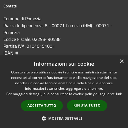
Contatti
Comune di Pomezia
Piazza Indipendenza, 8 - 00071 Pomezia (RM) - 00071 -
Pomezia
Codice Fiscale: 02298490588
Partita IVA: 01040151001
IBAN: #
×
Informazioni sui cookie
PEC:
protocollo@pec.comune.pomezia.rm.it
Questo sito web utilizza cookie tecnici e assimilati strettamente
Centralino Unico: 06 911461
necessari al corretto funzionamento e alla navigazione del sito,
nonché un cookie tecnico analitico al solo fine di elaborare
informazioni statistiche, aggregate e anonime.
Per maggiori dettagli, può consultare la cookie policy al seguente
link
RIFIUTA TUTTO
ACCETTA TUTTO
Prenotazione appuntamento
Segnalazione disservizio
MOSTRA DETTAGLI
Leggi le FAQ