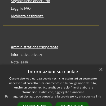
Segnalazione disservizio
Leggi le FAQ
Richiesta assistenza
Amministrazione trasparente
Informativa privacy
Note legali
×
Dichiarazione di accessibilità
Informazioni sui cookie
Questo sito web utilizza cookie tecnici e assimilati strettamente
necessari al corretto funzionamento e alla navigazione del sito,
nonché un cookie tecnico analitico al solo fine di elaborare
informazioni statistiche, aggregate e anonime.
RSS
Copyright © 2026 • Città di
Per maggiori dettagli, può consultare la cookie policy al seguente
link
Accessibilità
Pomezia • Powered by
Privacy
Municipium
Accesso
•
RIFIUTA TUTTO