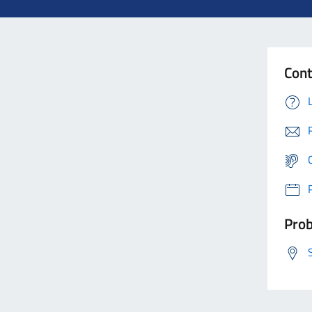
Cont
Prob