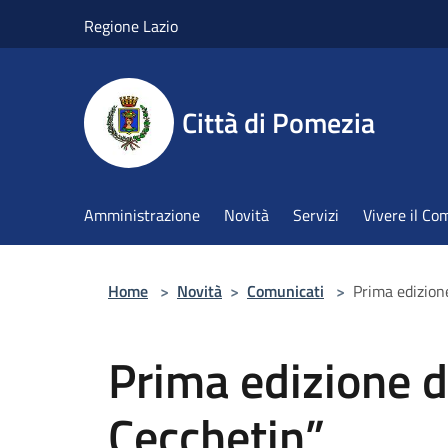
Salta al contenuto principale
Regione Lazio
Città di Pomezia
Amministrazione
Novità
Servizi
Vivere il C
Home
>
Novità
>
Comunicati
>
Prima edizion
Prima edizione d
Cecchetin”