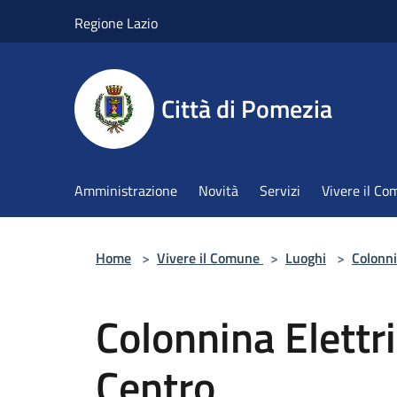
Salta al contenuto principale
Regione Lazio
Città di Pomezia
Amministrazione
Novità
Servizi
Vivere il C
Home
>
Vivere il Comune
>
Luoghi
>
Colonni
Colonnina Elettr
Centro