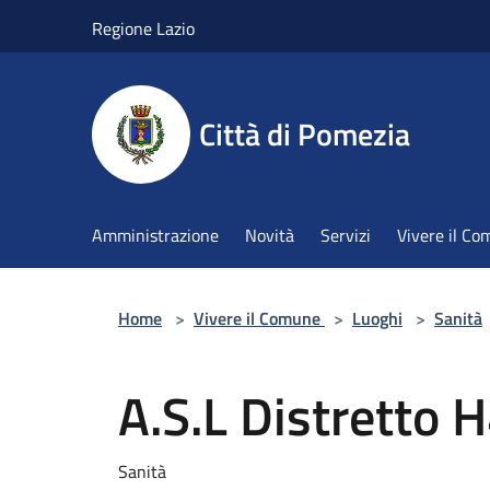
Salta al contenuto principale
Regione Lazio
Città di Pomezia
Amministrazione
Novità
Servizi
Vivere il C
Home
>
Vivere il Comune
>
Luoghi
>
Sanità
A.S.L Distretto 
Sanità