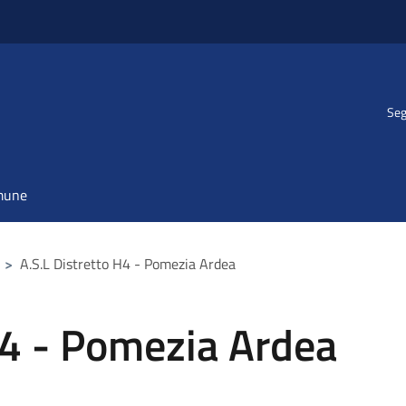
Seg
omune
>
A.S.L Distretto H4 - Pomezia Ardea
H4 - Pomezia Ardea