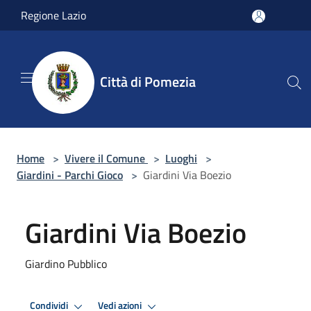
Salta al contenuto principale
Regione Lazio
Città di Pomezia
Home
>
Vivere il Comune
>
Luoghi
>
Giardini - Parchi Gioco
>
Giardini Via Boezio
Giardini Via Boezio
Giardino Pubblico
Condividi
Vedi azioni