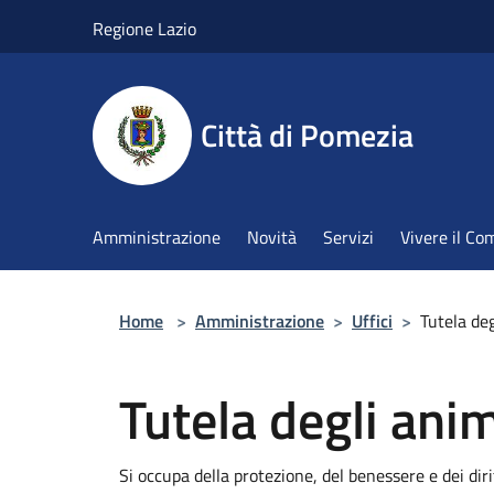
Salta al contenuto principale
Regione Lazio
Città di Pomezia
Amministrazione
Novità
Servizi
Vivere il C
Home
>
Amministrazione
>
Uffici
>
Tutela deg
Tutela degli anim
Si occupa della protezione, del benessere e dei diri