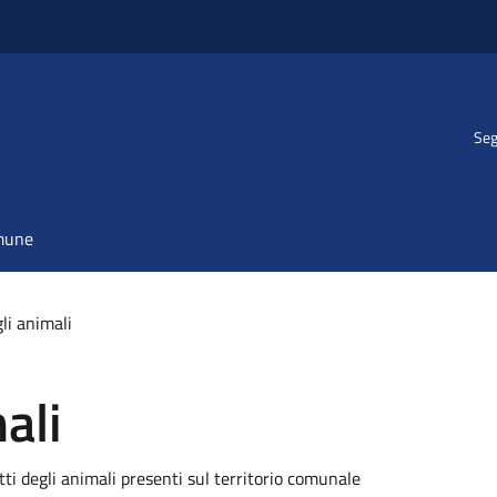
Seg
omune
li animali
ali
tti degli animali presenti sul territorio comunale