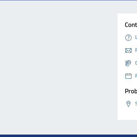
Cont
Prob