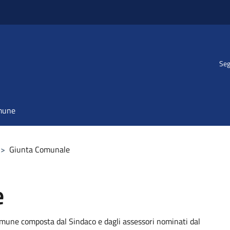
Seg
omune
>
Giunta Comunale
e
omune composta dal Sindaco e dagli assessori nominati dal