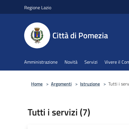
Salta al contenuto principale
Regione Lazio
Città di Pomezia
Amministrazione
Novità
Servizi
Vivere il C
Home
>
Argomenti
>
Istruzione
>
Tutti i serv
Tutti i servizi (7)