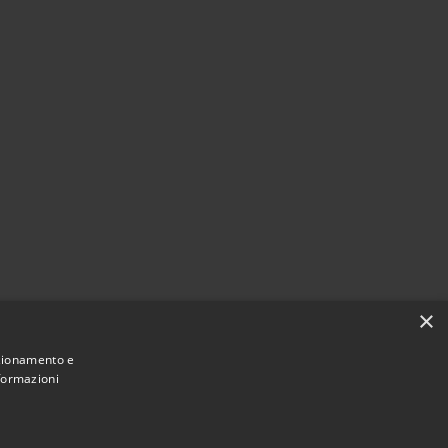
×
nzionamento e
nformazioni