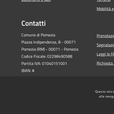
Mobilità e
Contatti
Comune di Pomezia
Prenotaz
Piazza Indipendenza, 8 - 00071
Segnalazi
Pomezia (RM) - 00071 - Pomezia
Leggi le 
Codice Fiscale: 02298490588
Richiesta
Partita IVA: 01040151001
IBAN: #
PEC:
protocollo@pec.comune.pomezia.rm.it
Questo sito 
Centralino Unico: 06 911461
alla navig