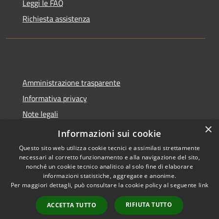
Leggi le FAQ
Richiesta assistenza
Amministrazione trasparente
Informativa privacy
Note legali
×
Dichiarazione di accessibilità
Informazioni sui cookie
Questo sito web utilizza cookie tecnici e assimilati strettamente
necessari al corretto funzionamento e alla navigazione del sito,
nonché un cookie tecnico analitico al solo fine di elaborare
informazioni statistiche, aggregate e anonime.
RSS
Copyright © 2026 • Città di
Per maggiori dettagli, può consultare la cookie policy al seguente
link
Accessibilità
Pomezia • Powered by
Privacy
Municipium
Accesso
•
RIFIUTA TUTTO
ACCETTA TUTTO
Cookie
redazione