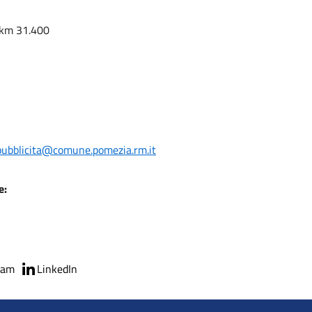
a km 31.400
pubblicita@comune.pomezia.rm.it
e:
ram
LinkedIn