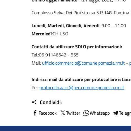
Complesso Selva Dei Pini sito su S.R.148-Pontin
Lunedi, Martedì, Giovedì, Venerdì
: 9.00 - 11.00
Mercoledì
:CHIUSO
Contatti da utilizzare SOLO per informazioni:
Tel.:06 91146542 - 555
Mail:
ufficio.commercio@comune.pomezia.rm.it
-
Indirizzi mail da utilizzare per protocollare istanz
Pec:
protocollo.aacc@pec.comune.pomezia.rm.it
Condividi:
Facebook
Twitter
Whatsapp
Teleg