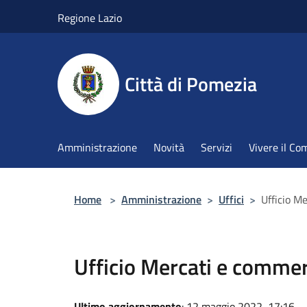
Salta al contenuto principale
Regione Lazio
Città di Pomezia
Amministrazione
Novità
Servizi
Vivere il C
Home
>
Amministrazione
>
Uffici
>
Ufficio M
Ufficio Mercati e comme
Ultimo aggiornamento
: 12 maggio 2022, 17:16