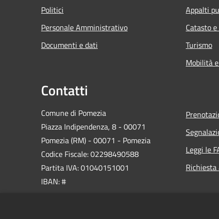
Politici
Appalti pu
Personale Amministrativo
Catasto e
Documenti e dati
Turismo
Mobilità e
Contatti
Comune di Pomezia
Prenotaz
Piazza Indipendenza, 8 - 00071
Segnalazi
Pomezia (RM) - 00071 - Pomezia
Leggi le 
Codice Fiscale: 02298490588
Richiesta
Partita IVA: 01040151001
IBAN: #
PEC:
protocollo@pec.comune.pomezia.rm.it