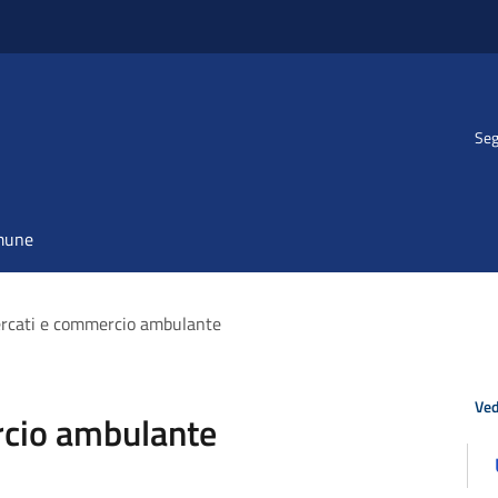
Seg
omune
ercati e commercio ambulante
Ved
rcio ambulante