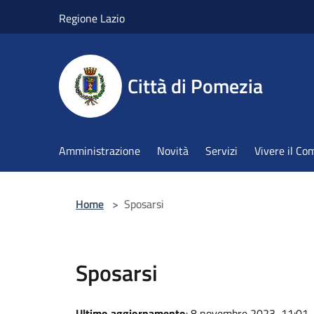
Salta al contenuto principale
Regione Lazio
Città di Pomezia
Amministrazione
Novità
Servizi
Vivere il C
Home
>
Sposarsi
Sposarsi
Ultimo aggiornamento
: 8 novembre 2023, 11:01