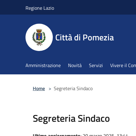
Salta al contenuto principale
Regione Lazio
Città di Pomezia
Amministrazione
Novità
Servizi
Vivere il C
Home
>
Segreteria Sindaco
Segreteria Sindaco
Ultimo aggiornamento
: 20 marzo 2025, 13:44