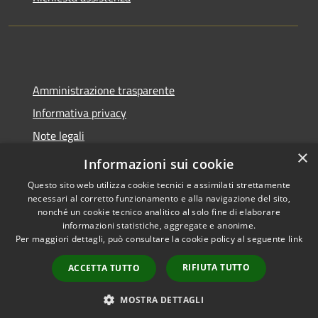
Amministrazione trasparente
Informativa privacy
Note legali
×
Dichiarazione di accessibilità
Informazioni sui cookie
Questo sito web utilizza cookie tecnici e assimilati strettamente
necessari al corretto funzionamento e alla navigazione del sito,
nonché un cookie tecnico analitico al solo fine di elaborare
informazioni statistiche, aggregate e anonime.
RSS
Copyright © 2026 • Città di
Per maggiori dettagli, può consultare la cookie policy al seguente
link
Accessibilità
Pomezia • Powered by
Privacy
Municipium
Accesso
•
RIFIUTA TUTTO
ACCETTA TUTTO
Cookie
redazione
Mappa del sito
MOSTRA DETTAGLI