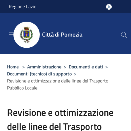
Salta al contenuto principale
Regione Lazio
Città di Pomezia
Home
>
Amministrazione
>
Documenti e dati
>
Documenti (tecnico) di supporto
>
Revisione e ottimizzazione delle linee del Trasporto
Pubblico Locale
Revisione e ottimizzazione
delle linee del Trasporto