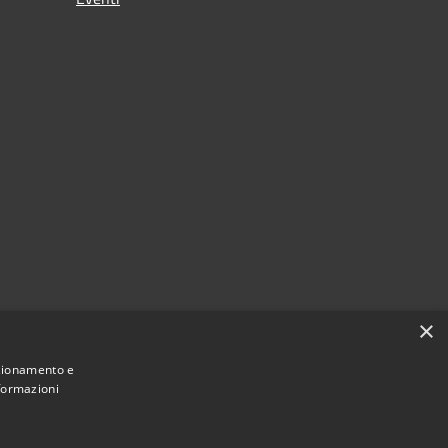
×
nzionamento e
nformazioni