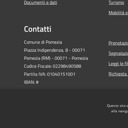
Documenti e dati
Turismo
Mobilità e
Contatti
Comune di Pomezia
Prenotaz
Piazza Indipendenza, 8 - 00071
Segnalazi
Pomezia (RM) - 00071 - Pomezia
Leggi le 
Codice Fiscale: 02298490588
Richiesta
Partita IVA: 01040151001
IBAN: #
PEC:
protocollo@pec.comune.pomezia.rm.it
Questo sito 
Centralino Unico: 06 911461
alla navig