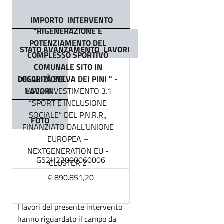
IMPORTO
INTERVENTO
“
RIGENERAZIONE E
POTENZIAMENTO DEL
STATO AVANZAMENTO
LAVORI
COMPLESSO SPORTIVO
COMUNALE SITO IN
DESCRIZIONE
LOCALITÀ SELVA DEI PIN
I "
-
LAVORI
M5C2 INVESTIMENTO 3.1
“SPORT E INCLUSIONE
SOCIALE” DEL P.N.R.R.,
FOTO
FINANZIATO DALL’UNIONE
EUROPEA –
NEXTGENERATION EU -
G52H22000060006
CLUSTER 2
€ 890.851,20
I lavori del presente intervento
hanno riguardato il campo da