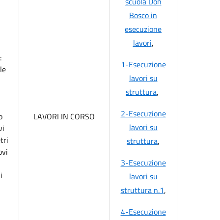
scuola Don
Bosco in
esecuzione
lavori
,
:
1-Esecuzione
le
lavori su
struttura
,
2-Esecuzione
o
LAVORI IN CORSO
lavori su
vi
tri
struttura
,
ovi
3-Esecuzione
i
lavori su
struttura n.1
,
4-Esecuzione