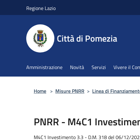
Salta al contenuto principale
Regione Lazio
Città di Pomezia
Amministrazione
Novità
Servizi
Vivere il C
Home
>
Misure PNRR
>
Linea di Finanziament
PNRR - M4C1 Investiment
M4C1 Investimento 3.3 - D.M. 318 del 06/12/20