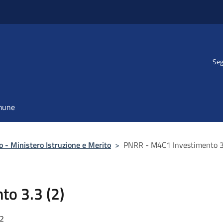
Seg
omune
o - Ministero Istruzione e Merito
>
PNRR - M4C1 Investimento 3.
o 3.3 (2)
22