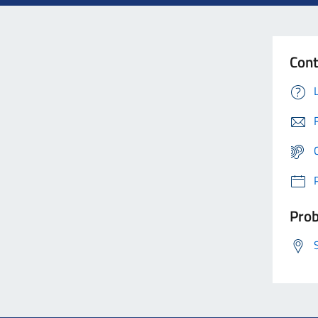
Cont
Prob