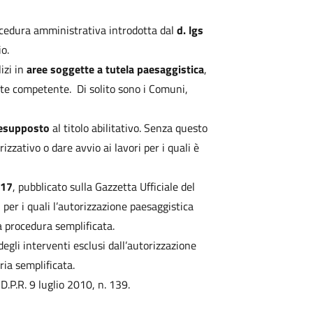
edura amministrativa introdotta dal
d. lgs
io.
izi in
aree soggette a tutela paesaggistica
,
nte competente. Di solito sono i Comuni,
resupposto
al titolo abilitativo. Senza questo
rizzativo o dare avvio ai lavori per i quali è
017
, pubblicato sulla Gazzetta Ufficiale del
 per i quali l’autorizzazione paesaggistica
na procedura semplificata.
egli interventi esclusi dall’autorizzazione
ria semplificata.
 D.P.R. 9 luglio 2010, n. 139.