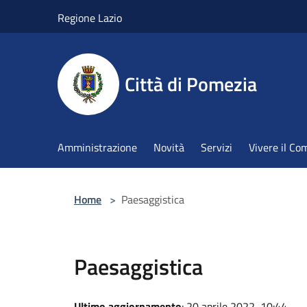
Salta al contenuto principale
Regione Lazio
Città di Pomezia
Amministrazione
Novità
Servizi
Vivere il C
Home
>
Paesaggistica
Paesaggistica
Ultimo aggiornamento
: 20 aprile 2022, 10:44