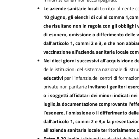
Le aziende sanitarie locali
territorialmente c
10 giugno
, gli elenchi di cui al comma 1,com
che risultano non in regola con gli obblighi 
di esonero, omissione o differimento delle v
dall'articolo 1, commi 2 e 3, e che non abbi
vaccinazione all'azienda sanitaria locale co
Nei dieci giorni successivi all'acquisizione de
delle istituzioni del sistema nazionale di istr
educativi
per l'infanzia,dei centri di formazio
private non paritarie
invitano i genitori eserc
o i soggetti affidatari dei minori indicati ne
luglio,
la documentazione comprovante l'effe
l'esonero, l'omissione o il differimento dell
dall'articolo 1, commi 2 e 3,o la presentazio
all'azienda sanitaria locale territorialmente
Entro il 20 luglio
i dirigenti scolastici delle i