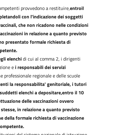
ompetenti provvedono a restituire,
entroil
pletandoli con l'indicazione dei soggetti
vaccinali, che non ricadono nelle condizioni
accinazioni in relazione a quanto previsto
ano presentato formale richiesta di
mpetente.
gli elenchi
di cui al comma 2, i dirigenti
uzione e
i responsabili dei servizi
ne professionale regionale e delle scuole
enti la responsabilita' genitoriale, i tutori
i suddetti elenchi a depositare,
entro il 10
ttuazione delle vaccinazioni ovvero
e stesse, in relazione a quanto previsto
ne della formale richiesta di vaccinazione
 competente.
stituzioni del sistema nazionale di istruzione