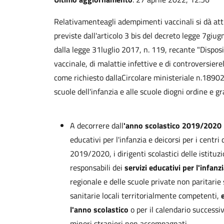
Relativamenteagli adempimenti vaccinali si dà att
previste dall'articolo 3 bis del decreto legge 7giu
dalla legge 31luglio 2017, n. 119, recante "Dispos
vaccinale, di malattie infettive e di controversiere
come richiesto dallaCircolare ministeriale n.18902 
scuole dell'infanzia e alle scuole diogni ordine e 
A decorrere dall
'anno scolastico 2019/2020
educativi per l'infanzia e deicorsi per i centr
2019/2020, i dirigenti scolastici delle istituz
responsabili dei
servizi educativi per l'infanz
regionale e delle scuole private non paritarie
sanitarie locali territorialmente competenti,
l'anno scolastico
o per il calendario successiv
minori stranieri non accompagnati.