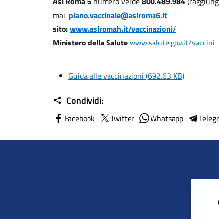
Asl Roma 6
numero verde
800.489.984
(raggiungi
mail
piano.vaccinale@aslroma6.it
sito:
www.aslromah.it/vaccinazioni/
Ministero della Salute
www.salute.gov.it/vaccini
Guida alle vaccinazioni
(692.63 KB)
Condividi:
Facebook
Twitter
Whatsapp
Teleg