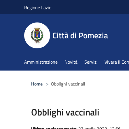
Salta al contenuto principale
Regione Lazio
Città di Pomezia
Amministrazione
Novità
Servizi
Vivere il C
Home
>
Obblighi vaccinali
Obblighi vaccinali
Ultimo aggiornamento
: 27 aprile 2022, 12:56