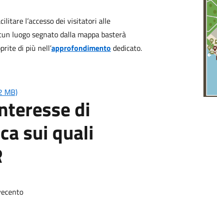
itare l’accesso dei visitatori alle
ascun luogo segnato dalla mappa basterà
rite di più nell’
approfondimento
dedicato.
2 MB)
interesse di
ca sui quali
R
vecento