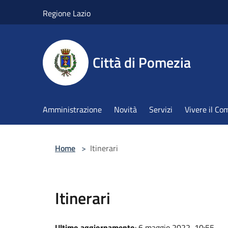
Salta al contenuto principale
Regione Lazio
Città di Pomezia
Amministrazione
Novità
Servizi
Vivere il C
Home
>
Itinerari
Itinerari
Ultimo aggiornamento
: 6 maggio 2022, 10:55