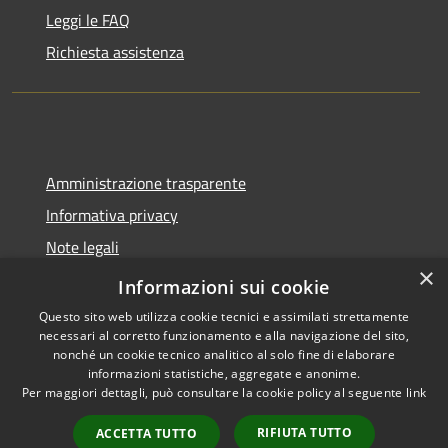
Leggi le FAQ
Richiesta assistenza
Amministrazione trasparente
Informativa privacy
Note legali
×
Dichiarazione di accessibilità
Informazioni sui cookie
Questo sito web utilizza cookie tecnici e assimilati strettamente
necessari al corretto funzionamento e alla navigazione del sito,
nonché un cookie tecnico analitico al solo fine di elaborare
informazioni statistiche, aggregate e anonime.
RSS
Copyright © 2026 • Città di
Per maggiori dettagli, può consultare la cookie policy al seguente
link
Accessibilità
Pomezia • Powered by
Privacy
Municipium
Accesso
•
RIFIUTA TUTTO
ACCETTA TUTTO