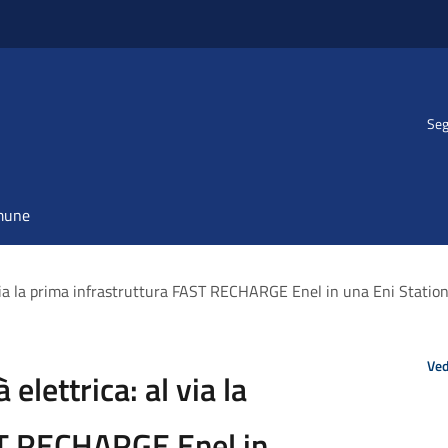
Seg
omune
l via la prima infrastruttura FAST RECHARGE Enel in una Eni Statio
Ved
 elettrica: al via la
ST RECHARGE Enel in