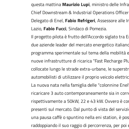
questa mattina
Maurizio Lupi
, ministro delle Infr
Chief Downstream & Industrial Operations Officer
Delegato di Enel,
Fabio Refrigeri
, Assessore alle 
Lazio,
Fabio Fucci
, Sindaco di Pomezia.
Il progetto pilota è frutto dell'Accordo siglato tra
due aziende leader del mercato energetico italiano
programma sperimentale sul tema della mobilità ele
nuove infrastrutture di ricarica "Fast Recharge Plus
collocate lungo le strade extra-urbane, le superstr
automobilisti di utilizzare il proprio veicolo elettri
La nuova nata nella famiglia delle "colonnine Enel"
ricaricare 3 auto contemporaneamente sia in corr
rispettivamente a 50kW, 22 e 43 kW. Ovvero è comp
presenti sul mercato. Dal punto di vista del serviz
una pausa caffè o spuntino nella eni station, è poss
raddoppiando il suo raggio di percorrenza, per poi