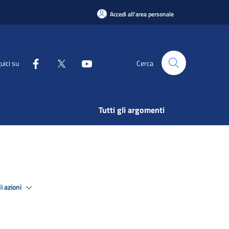
Accedi all'area personale
uici su
Cerca
Tutti gli argomenti
n
i azioni