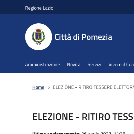
Salta al contenuto principale
Regione Lazio
Città di Pomezia
Amministrazione
Novità
Servizi
Vivere il C
Home
>
ELEZIONE - RITIRO TESSERE ELETTOR
ELEZIONE - RITIRO TES
Ultimo aggiornamento
: 26 aprile 2023, 11:38