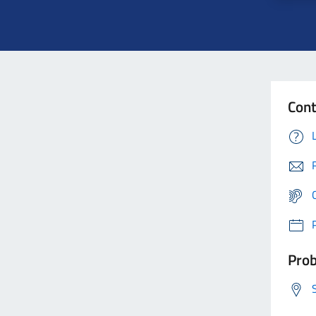
Cont
Prob