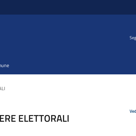
Seg
omune
ALI
Ved
SERE ELETTORALI