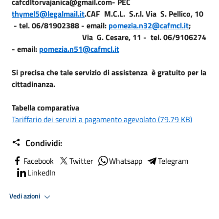
cafcdltorvajanica@gmail.com- PEC
thymel5@legalmail.it
.
CAF M.C.L. S.r.l. Via S. Pellico, 10
- tel. 06/81902388 - email:
pomezia.n32@cafmcl.it
;
Via G. Cesare, 11 - tel. 06/9106274
- email:
pomezia.n51@cafmcl.it
Si precisa che tale servizio di assistenza è gratuito per la
cittadinanza.
Tabella comparativa
Tariffario dei servizi a pagamento agevolato (79.79 KB)
Condividi:
Facebook
Twitter
Whatsapp
Telegram
LinkedIn
Vedi azioni