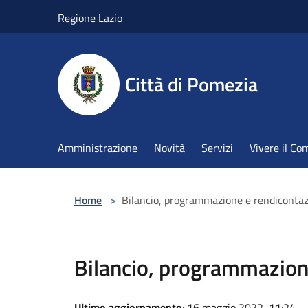
Salta al contenuto principale
Regione Lazio
Città di Pomezia
Amministrazione
Novità
Servizi
Vivere il C
Home
>
Bilancio, programmazione e rendiconta
Bilancio, programmazion
Ultimo aggiornamento
: 16 maggio 2022, 11:24