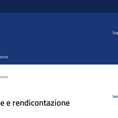
Seg
omune
zione
Ved
e e rendicontazione