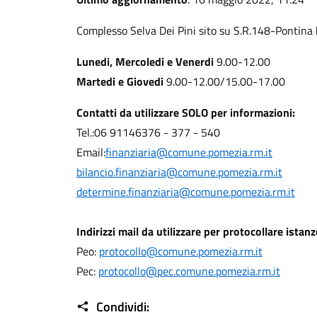
Complesso Selva Dei Pini sito su S.R.148-Pontin
Lunedi, Mercoledi e Venerdi
9.00-12.00
Martedi e Giovedi
9.00-12.00/15.00-17.00
Contatti da utilizzare SOLO per informazioni:
Tel.:06 91146376 - 377 - 540
Email:
finanziaria@comune.pomezia.rm.it
bilancio.finanziaria@comune.pomezia.rm.it
determine.finanziaria@comune.pomezia.rm.it
Indirizzi mail da utilizzare per protocollare istanz
Peo:
protocollo@comune.pomezia.rm.it
Pec:
protocollo@pec.comune.pomezia.rm.it
Condividi: