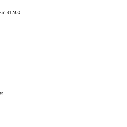
a km 31.400
e: