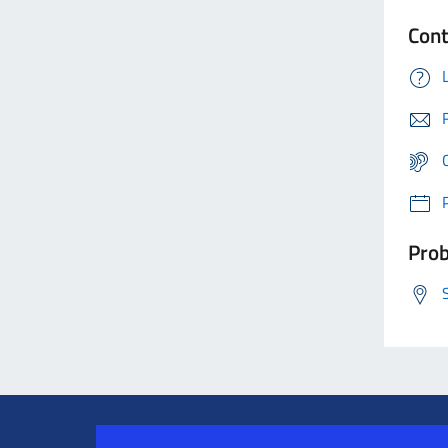
Cont
Prob