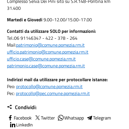
Complesso Selva Dei Pini sito su S.R.148-Pontina km
31.400
Martedi e Giovedi
9.00-12.00/15.00-17.00
Contatti da utilizzare SOLO per informazioni:
Tel.:06 91146347 - 422 - 378 - 264
Mail:
patrimonio@comune.pomezia.rm.it
ufficio.patrimonio@comune.pomezia.rm.it
ufficio.case@comune.pomezia.rm.it
patrimonio.case@comune.pomezia.rm.it
Indirizzi mail da utilizzare per protocollare istanze:
Peo:
protocollo@comune.pomezia.rm.it
Pec:
protocollo@pec.comune.pomezia.rm.it
Condividi:
Facebook
Twitter
Whatsapp
Telegram
LinkedIn