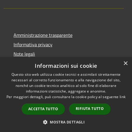
Amministrazione trasparente
Informativa privacy
Note legali
×
Dichiarazione di accessibilità
Informazioni sui cookie
Questo sito web utilizza cookie tecnici e assimilati strettamente
necessari al corretto funzionamento e alla navigazione del sito,
nonché un cookie tecnico analitico al solo fine di elaborare
informazioni statistiche, aggregate e anonime.
RSS
Copyright © 2026 • Città di
Per maggiori dettagli, può consultare la cookie policy al seguente
link
Accessibilità
Pomezia • Powered by
Privacy
Municipium
Accesso
•
RIFIUTA TUTTO
ACCETTA TUTTO
Cookie
redazione
Mappa del sito
MOSTRA DETTAGLI