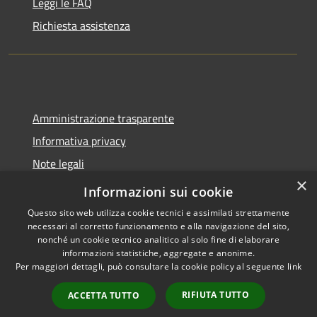
Leggi le FAQ
Richiesta assistenza
Amministrazione trasparente
Informativa privacy
Note legali
×
Dichiarazione di accessibilità
Informazioni sui cookie
Questo sito web utilizza cookie tecnici e assimilati strettamente
necessari al corretto funzionamento e alla navigazione del sito,
nonché un cookie tecnico analitico al solo fine di elaborare
informazioni statistiche, aggregate e anonime.
RSS
Copyright © 2026 • Città di
Per maggiori dettagli, può consultare la cookie policy al seguente
link
Accessibilità
Pomezia • Powered by
Privacy
Municipium
Accesso
•
RIFIUTA TUTTO
ACCETTA TUTTO
Cookie
redazione