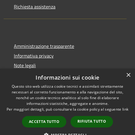
Richiesta assistenza
Amministrazione trasparente
Informativa privacy
Note legali
×
Dichiarazione di accessibilità
Informazioni sui cookie
Questo sito web utilizza cookie tecnici e assimilati strettamente
necessari al corretto funzionamento e alla navigazione del sito,
nonché un cookie tecnico analitico al solo fine di elaborare
informazioni statistiche, aggregate e anonime.
RSS
Copyright © 2026 • Città di
Per maggiori dettagli, può consultare la cookie policy al seguente
link
Accessibilità
Pomezia • Powered by
Privacy
Municipium
Accesso
•
RIFIUTA TUTTO
ACCETTA TUTTO
Cookie
redazione
Mappa del sito