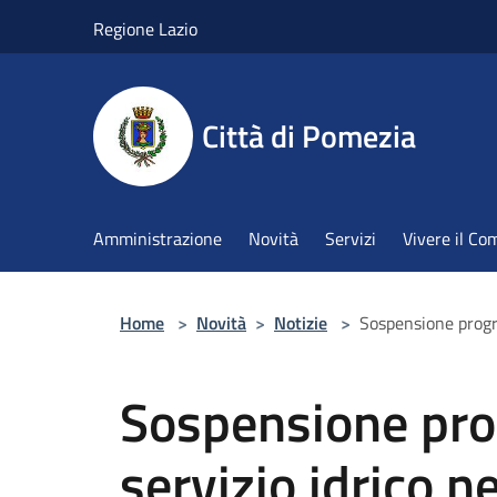
Salta al contenuto principale
Regione Lazio
Città di Pomezia
Amministrazione
Novità
Servizi
Vivere il C
Home
>
Novità
>
Notizie
>
Sospensione progr
Sospensione pr
servizio idrico 