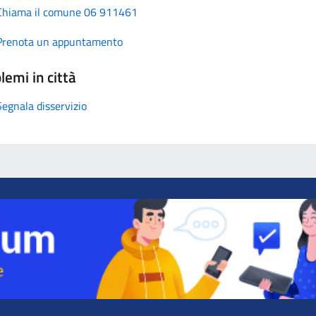
Chiama il comune 06 911461
Prenota un appuntamento
lemi in città
Segnala disservizio