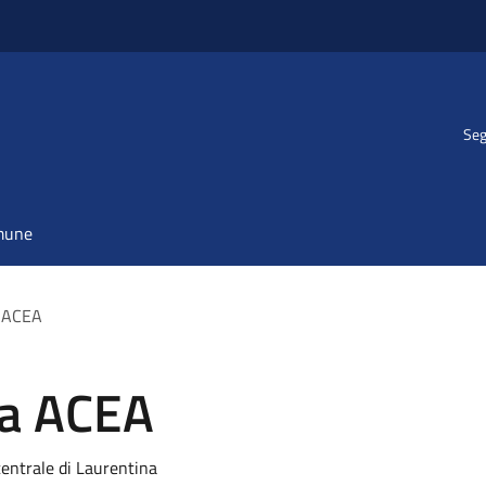
Seg
omune
a ACEA
ca ACEA
entrale di Laurentina