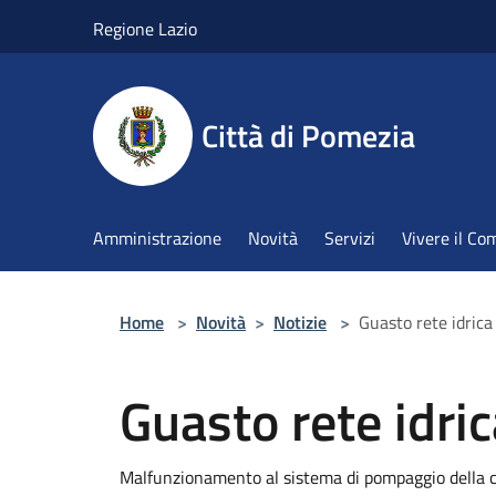
Salta al contenuto principale
Regione Lazio
Città di Pomezia
Amministrazione
Novità
Servizi
Vivere il C
Home
>
Novità
>
Notizie
>
Guasto rete idric
Guasto rete idri
Malfunzionamento al sistema di pompaggio della c