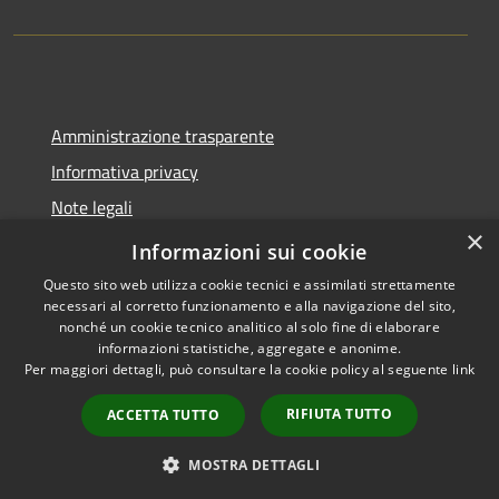
Amministrazione trasparente
Informativa privacy
Note legali
×
Dichiarazione di accessibilità
Informazioni sui cookie
Questo sito web utilizza cookie tecnici e assimilati strettamente
necessari al corretto funzionamento e alla navigazione del sito,
nonché un cookie tecnico analitico al solo fine di elaborare
informazioni statistiche, aggregate e anonime.
RSS
Copyright © 2026 • Città di
Per maggiori dettagli, può consultare la cookie policy al seguente
link
Accessibilità
Pomezia • Powered by
Privacy
Municipium
Accesso
•
RIFIUTA TUTTO
ACCETTA TUTTO
Cookie
redazione
Mappa del sito
MOSTRA DETTAGLI