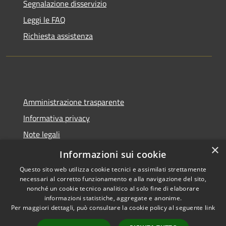
Segnalazione disservizio
Leggi le FAQ
Richiesta assistenza
Amministrazione trasparente
Informativa privacy
Note legali
×
Dichiarazione di accessibilità
Informazioni sui cookie
Questo sito web utilizza cookie tecnici e assimilati strettamente
necessari al corretto funzionamento e alla navigazione del sito,
nonché un cookie tecnico analitico al solo fine di elaborare
informazioni statistiche, aggregate e anonime.
RSS
Copyright © 2026 • Città di
Per maggiori dettagli, può consultare la cookie policy al seguente
link
Accessibilità
Pomezia • Powered by
Privacy
Municipium
Accesso
•