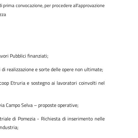
di prima convocazione, per
procedere all’approvazione
azza
ri Pubblici finanziati;
di realizzazione e sorte delle
opere non ultimate;
icoop Etruria e sostegno ai
lavoratori coinvolti nel
n via Campo Selva – proposte
operative;
riale di Pomezia - Richiesta di
inserimento nelle
industria;