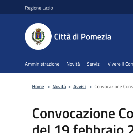
Salta al contenuto principale
Regione Lazio
Città di Pomezia
Amministrazione
Novità
Servizi
Vivere il C
Home
>
Novità
>
Avvisi
>
Convocazione Consi
Convocazione Co
del 19 febbraio