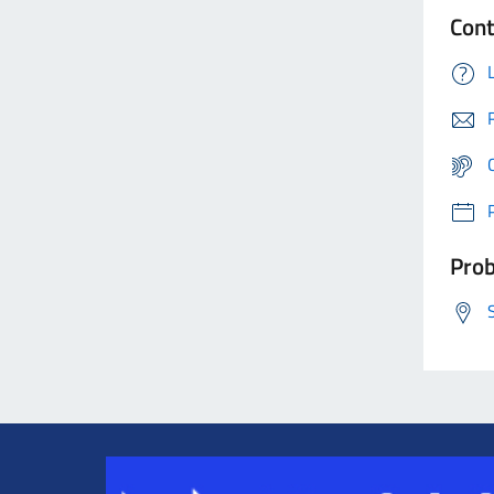
Cont
Prob