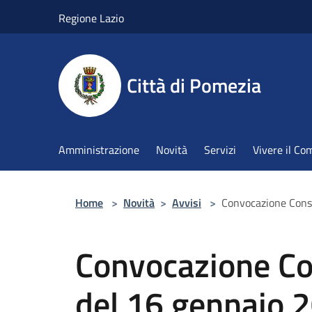
Salta al contenuto principale
Regione Lazio
Città di Pomezia
Amministrazione
Novità
Servizi
Vivere il C
Home
>
Novità
>
Avvisi
>
Convocazione Cons
Convocazione Co
del 16 gennaio 