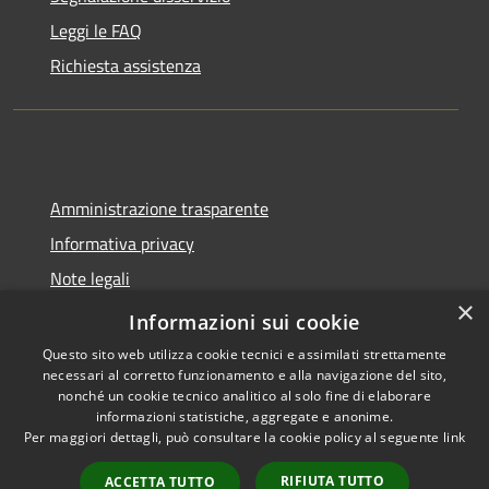
Leggi le FAQ
Richiesta assistenza
Amministrazione trasparente
Informativa privacy
Note legali
×
Dichiarazione di accessibilità
Informazioni sui cookie
Questo sito web utilizza cookie tecnici e assimilati strettamente
necessari al corretto funzionamento e alla navigazione del sito,
nonché un cookie tecnico analitico al solo fine di elaborare
informazioni statistiche, aggregate e anonime.
RSS
Copyright © 2026 • Città di
Per maggiori dettagli, può consultare la cookie policy al seguente
link
Accessibilità
Pomezia • Powered by
Privacy
Municipium
Accesso
•
RIFIUTA TUTTO
ACCETTA TUTTO