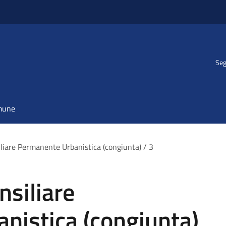
Seg
omune
iare Permanente Urbanistica (congiunta) / 3
siliare
nistica (congiunta)