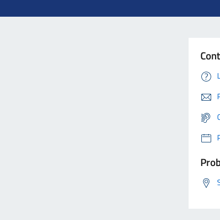
Cont
Prob