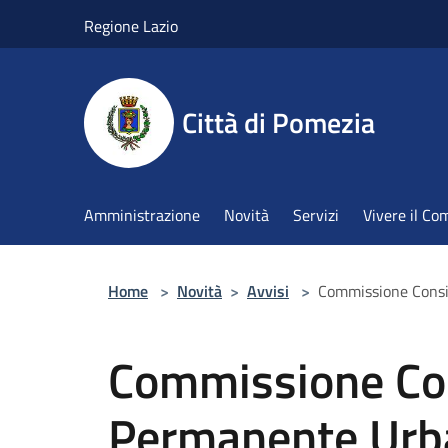
Salta al contenuto principale
Regione Lazio
Città di Pomezia
Amministrazione
Novità
Servizi
Vivere il C
Home
>
Novità
>
Avvisi
>
Commissione Consil
Commissione Con
Permanente Urba