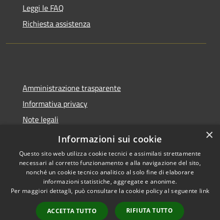
Leggi le FAQ
Richiesta assistenza
Amministrazione trasparente
Informativa privacy
Note legali
×
Dichiarazione di accessibilità
Informazioni sui cookie
Questo sito web utilizza cookie tecnici e assimilati strettamente
necessari al corretto funzionamento e alla navigazione del sito,
nonché un cookie tecnico analitico al solo fine di elaborare
informazioni statistiche, aggregate e anonime.
RSS
Copyright © 2026 • Città di
Per maggiori dettagli, può consultare la cookie policy al seguente
link
Accessibilità
Pomezia • Powered by
Privacy
Municipium
Accesso
•
RIFIUTA TUTTO
ACCETTA TUTTO
Cookie