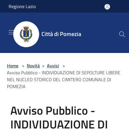
Salta al contenuto principale
Regione Lazio
Città di Pomezia
Home
>
Novità
>
Avvisi
>
Avviso Pubblico - INDIVIDUAZIONE DI SEPOLTURE LIBERE
NEL NUCLEO STORICO DEL CIMITERO COMUNALE DI
POMEZIA
Avviso Pubblico -
INDIVIDUAZIONE DI