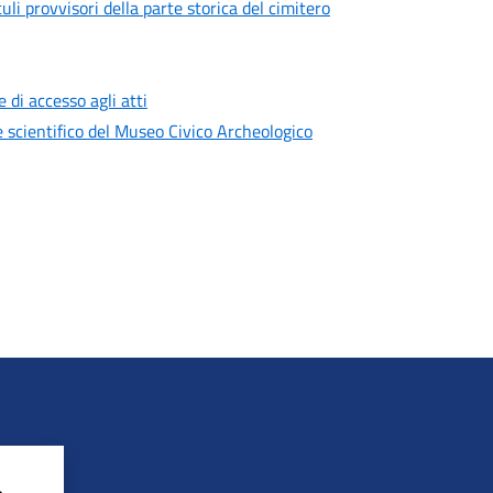
li provvisori della parte storica del cimitero
di accesso agli atti
e scientifico del Museo Civico Archeologico