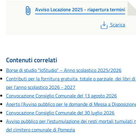
Avviso Locazione 2025 - riapertura termini
PDF
Scarica
Contenuti correlati
Borse di studio "IoStudio" – Anno scolastico 2025/2026
Contributi per la fornitura gratuita, totale o parziale, dei libri di
per l'anno scolastico 2026 - 2027
Convocazione Consiglio Comunale del 13 agosto 2026
Aperto l’Avviso pubblico per le domande di Messa a Disposizion
Convocazione Consiglio Comunale del 30 luglio 2026
Avviso pubblico per l'estumulazione dei resti mortali tumulati 
del cimitero comunale di Pomezia