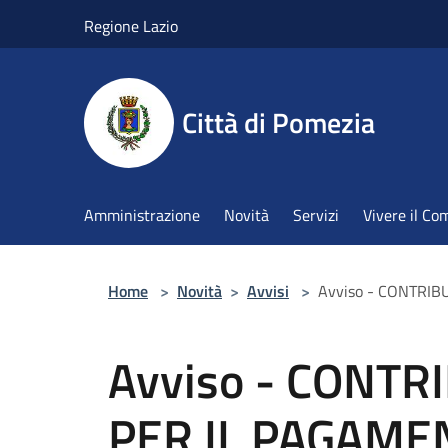
Salta al contenuto principale
Regione Lazio
Città di Pomezia
Amministrazione
Novità
Servizi
Vivere il C
Home
>
Novità
>
Avvisi
>
Avviso - CONTRIB
Avviso - CONTR
PER IL PAGAMEN