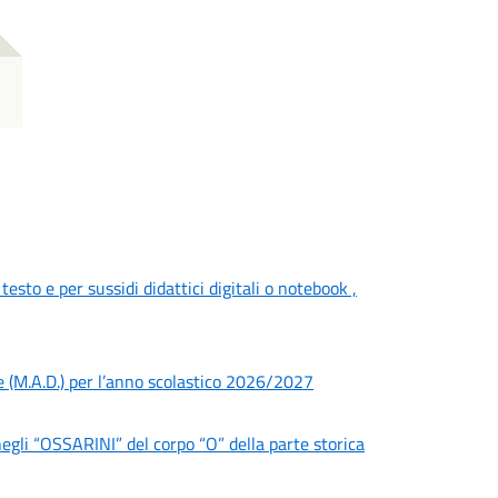
 testo e per sussidi didattici digitali o notebook ,
e (M.A.D.) per l’anno scolastico 2026/2027
negli “OSSARINI” del corpo “O” della parte storica