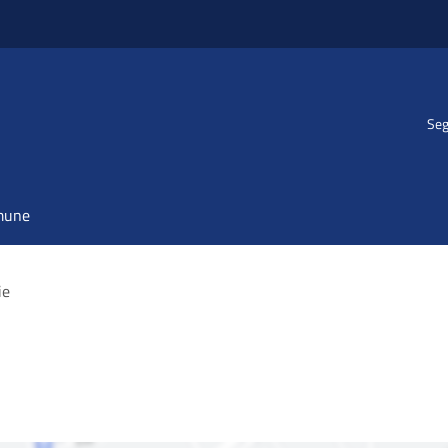
Seg
omune
ie