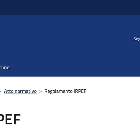
Seg
omune
>
Atto normativo
>
Regolamento IRPEF
PEF