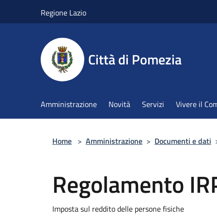
Salta al contenuto principale
Regione Lazio
Città di Pomezia
Amministrazione
Novità
Servizi
Vivere il C
Home
>
Amministrazione
>
Documenti e dati
Regolamento IR
Imposta sul reddito delle persone fisiche