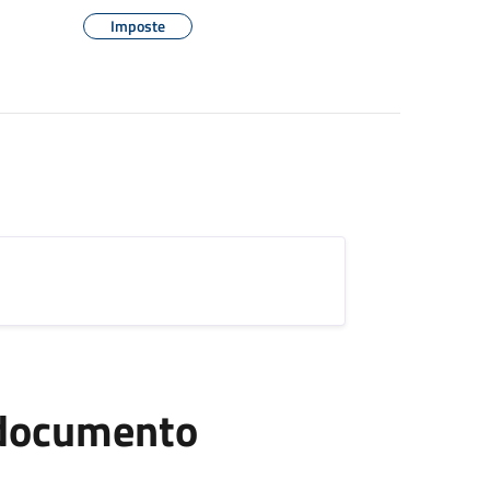
Imposte
l documento