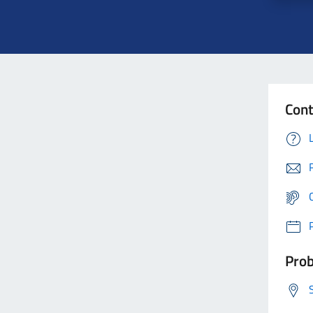
Cont
Prob