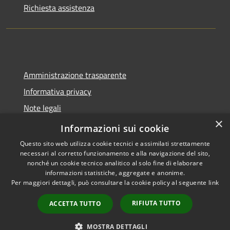
Richiesta assistenza
Amministrazione trasparente
Informativa privacy
Note legali
×
Dichiarazione di accessibilità
Informazioni sui cookie
Questo sito web utilizza cookie tecnici e assimilati strettamente
necessari al corretto funzionamento e alla navigazione del sito,
nonché un cookie tecnico analitico al solo fine di elaborare
informazioni statistiche, aggregate e anonime.
RSS
Copyright © 2026 • Città di
Per maggiori dettagli, può consultare la cookie policy al seguente
link
Accessibilità
Pomezia • Powered by
Privacy
Municipium
Accesso
•
RIFIUTA TUTTO
ACCETTA TUTTO
Cookie
redazione
Mappa del sito
MOSTRA DETTAGLI