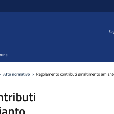
Seg
omune
>
Atto normativo
>
Regolamento contributi smaltimento amiant
tributi
ianto