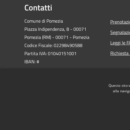
Contatti
Comune di Pomezia
Prenotaz
Piazza Indipendenza, 8 - 00071
Segnalazi
Pomezia (RM) - 00071 - Pomezia
Leggi le 
Codice Fiscale: 02298490588
Richiesta
Partita IVA: 01040151001
IBAN: #
PEC:
protocollo@pec.comune.pomezia.rm.it
Questo sito 
Centralino Unico: 06 911461
alla navig
RSS
Accessibilità
Privacy
Cookie
Mappa de