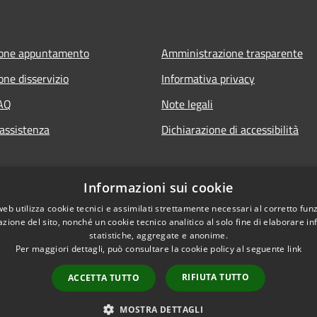
ione appuntamento
Amministrazione trasparente
one disservizio
Informativa privacy
FAQ
Note legali
 assistenza
Dichiarazione di accessibilità
Informazioni sui cookie
web utilizza cookie tecnici e assimilati strettamente necessari al corretto fu
azione del sito, nonché un cookie tecnico analitico al solo fine di elaborare i
statistiche, aggregate e anonime.
Per maggiori dettagli, può consultare la cookie policy al seguente
link
RIFIUTA TUTTO
ACCETTA TUTTO
l sito
Copyright © 2026 • Città 
MOSTRA DETTAGLI