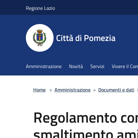
Salta al contenuto principale
Regione Lazio
Città di Pomezia
Amministrazione
Novità
Servizi
Vivere il C
Home
>
Amministrazione
>
Documenti e dati
Regolamento con
smaltimento am