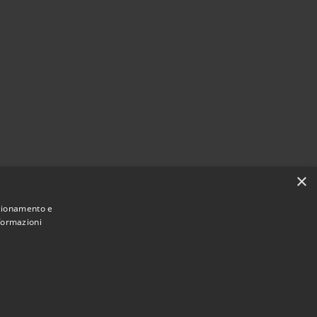
×
nzionamento e
nformazioni
Municipium
Accesso redazione
di Pomezia • Powered by
•